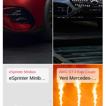
eSprinter Minibüs
AMG GT 4 Kapı Coupé
eSprinter Minibüs
Yeni Mercedes-
dönüşümü
AMG GT 4 Kapı
dünyada ilk kez
Coupé’nin dünya
Türkiye’de
prömiyerinde