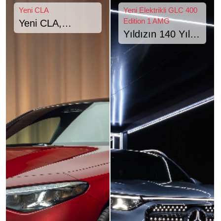
Yeni CLA
Yeni Elektrikli GLC 400
Edition 1 AMG
Yeni CLA,
Yıldızın 140 Yıllık
Türkiye’ye özel
Serüveni: Özel
versiyonuyla
Doğu Ekspresi
satışta
Seferiyle Yeni
Elektrikli GLC
400 Edition 1
AMG Şimdi
Türkiye’de