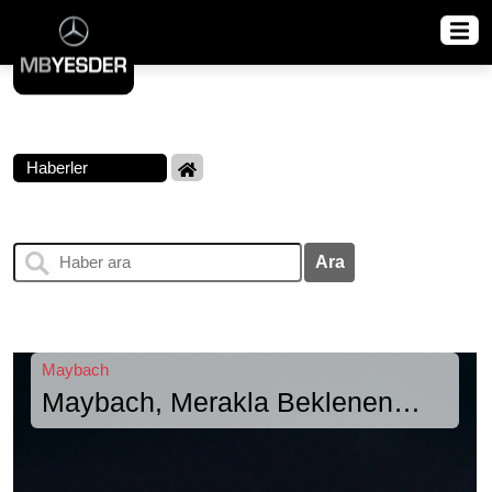
Haberler
Ara
Maybach
Maybach, Merakla Beklenen
“The Devil Wears Prada 2”
Filmine İkonik Bir Giriş Yapıyor